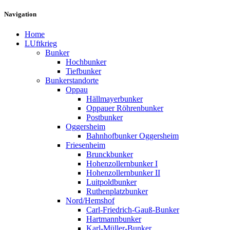
Navigation
Home
LUftkrieg
Bunker
Hochbunker
Tiefbunker
Bunkerstandorte
Oppau
Hällmayerbunker
Oppauer Röhrenbunker
Postbunker
Oggersheim
Bahnhofbunker Oggersheim
Friesenheim
Brunckbunker
Hohenzollernbunker I
Hohenzollernbunker II
Luitpoldbunker
Ruthenplatzbunker
Nord/Hemshof
Carl-Friedrich-Gauß-Bunker
Hartmannbunker
Karl-Müller-Bunker