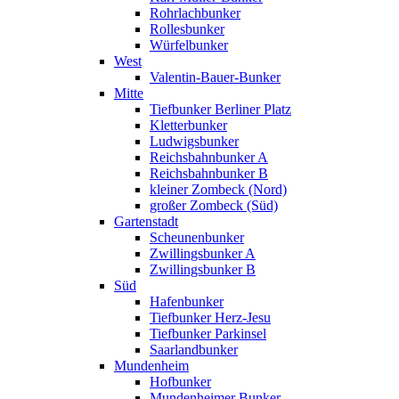
Rohrlachbunker
Rollesbunker
Würfelbunker
West
Valentin-Bauer-Bunker
Mitte
Tiefbunker Berliner Platz
Kletterbunker
Ludwigsbunker
Reichsbahnbunker A
Reichsbahnbunker B
kleiner Zombeck (Nord)
großer Zombeck (Süd)
Gartenstadt
Scheunenbunker
Zwillingsbunker A
Zwillingsbunker B
Süd
Hafenbunker
Tiefbunker Herz-Jesu
Tiefbunker Parkinsel
Saarlandbunker
Mundenheim
Hofbunker
Mundenheimer Bunker