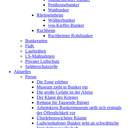
Penthousebunker
Wattbunker
Rheingönheim
Wöllnerbunker
von-Kieffer-Bunker
Ruchheim
Ruchheimer Rohrbunker
Bunkerarten
FlaK
Laufgräben
LS-Maßnahmen
Privater Luftschutz
Splitterschutzzelle
Aktuelles
Presse
Die Enge erleben
Museum zieht in Bunker ein
Die große Gefahr ist der Abriss
Der Klang des Krieges
Rettung für Tausende Bürger
Arbeitskreis Bunkermuseum stellt sich erstmals
der Öffentlichkeit vor
Überlebenswichtige Räume
Ludwigshafener Bunker geht an schwäbische