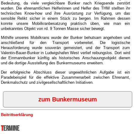
Bedeutung, da viele vergleichbare Bunker nach Kriegsende zerstört
wurden. Die ehrenamtlichen Helferinnen und Helfer des THW stellten ihr
technisches Know-how und ihre Ausrüstung zur Verfügung, um das
sensible Relikt sicher in einem Stück zu bergen. Im Rahmen dessen
konnte unsere Mobilkranbesatzung praktisch üben, wie man ein
unbekanntes Objekt von rd. 9 Tonnen Masse sicher bewegt.
Mithilfe unseres Mobilkrans wurde der Bunker behutsam angehoben und
anschließend für den Transport vorbereitet. Die logistische
Herausforderung wurde souverän gemeistert, und der Transport zum
Valentin-Bauer-Bunker in Ludwigshafen West verlief reibungslos. Dort wird
der Einmannbunker künftig als historisches Anschauungsobjekt dienen
und die dortige Ausstellung des Bunkermuseums erweitern.
Der erfolgreiche Abschluss dieser ungewöhnlichen Aufgabe ist ein
Paradebeispiel für die effektive Zusammenarbeit zwischen Ehrenamt,
Denkmalschutz und zivilgesellschaftlichen Initiativen.
zum Bunkermuseum
Beitrittserklärung
Termine