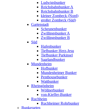
Ludwigsbunker
Reichsbahnbunker A
Reichsbahnbunker B
kleiner Zombeck (Nord)
großer Zombeck (Süd)
Gartenstadt
Scheunenbunker
Zwillingsbunker A
Zwillingsbunker B
Süd
Hafenbunker
Tiefbunker Herz-Jesu
Tiefbunker Parkinsel
Saarlandbunker
Mundenheim
Hofbunker
Mundenheimer Bunker
Penthousebunker
Wattbunker
Rheingönheim
Wöllnerbunker
von-Kieffer-Bunker
Ruchheim
Ruchheimer Rohrbunker
Bunkerarten