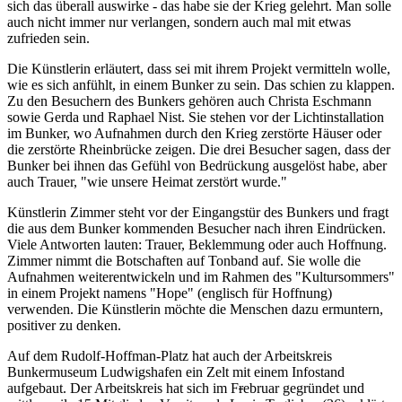
sich das überall auswirke - das habe sie der Krieg gelehrt. Man solle
auch nicht immer nur verlangen, sondern auch mal mit etwas
zufrieden sein.
Die Künstlerin erläutert, dass sei mit ihrem Projekt vermitteln wolle,
wie es sich anfühlt, in einem Bunker zu sein. Das schien zu klappen.
Zu den Besuchern des Bunkers gehören auch Christa Eschmann
sowie Gerda und Raphael Nist. Sie stehen vor der Lichtinstallation
im Bunker, wo Aufnahmen durch den Krieg zerstörte Häuser oder
die zerstörte Rheinbrücke zeigen. Die drei Besucher sagen, dass der
Bunker bei ihnen das Gefühl von Bedrückung ausgelöst habe, aber
auch Trauer, "wie unsere Heimat zerstört wurde."
Künstlerin Zimmer steht vor der Eingangstür des Bunkers und fragt
die aus dem Bunker kommenden Besucher nach ihren Eindrücken.
Viele Antworten lauten: Trauer, Beklemmung oder auch Hoffnung.
Zimmer nimmt die Botschaften auf Tonband auf. Sie wolle die
Aufnahmen weiterentwickeln und im Rahmen des "Kultursommers"
in einem Projekt namens "Hope" (englisch für Hoffnung)
verwenden. Die Künstlerin möchte die Menschen dazu ermuntern,
positiver zu denken.
Auf dem Rudolf-Hoffman-Platz hat auch der Arbeitskreis
Bunkermuseum Ludwigshafen ein Zelt mit einem Infostand
aufgebaut. Der Arbeitskreis hat sich im F
r
ebruar gegründet und