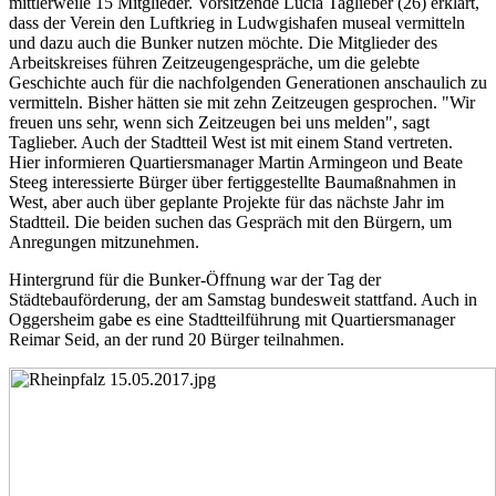
mittlerweile 15 Mitglieder. Vorsitzende Lucia Taglieber (26) erklärt,
dass der Verein den Luftkrieg in Ludwgishafen museal vermitteln
und dazu auch die Bunker nutzen möchte. Die Mitglieder des
Arbeitskreises führen Zeitzeugengespräche, um die gelebte
Geschichte auch für die nachfolgenden Generationen anschaulich zu
vermitteln. Bisher hätten sie mit zehn Zeitzeugen gesprochen. "Wir
freuen uns sehr, wenn sich Zeitzeugen bei uns melden", sagt
Taglieber. Auch der Stadtteil West ist mit einem Stand vertreten.
Hier informieren Quartiersmanager Martin Armingeon und Beate
Steeg interessierte Bürger über fertiggestellte Baumaßnahmen in
West, aber auch über geplante Projekte für das nächste Jahr im
Stadtteil. Die beiden suchen das Gespräch mit den Bürgern, um
Anregungen mitzunehmen.
Hintergrund für die Bunker-Öffnung war der Tag der
Städtebauförderung, der am Samstag bundesweit stattfand. Auch in
Oggersheim gab
e
es eine Stadtteilführung mit Quartiersmanager
Reimar Seid, an der rund 20 Bürger teilnahmen.