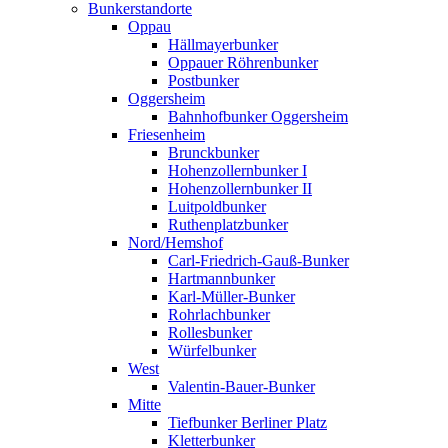
Bunkerstandorte
Oppau
Hällmayerbunker
Oppauer Röhrenbunker
Postbunker
Oggersheim
Bahnhofbunker Oggersheim
Friesenheim
Brunckbunker
Hohenzollernbunker I
Hohenzollernbunker II
Luitpoldbunker
Ruthenplatzbunker
Nord/Hemshof
Carl-Friedrich-Gauß-Bunker
Hartmannbunker
Karl-Müller-Bunker
Rohrlachbunker
Rollesbunker
Würfelbunker
West
Valentin-Bauer-Bunker
Mitte
Tiefbunker Berliner Platz
Kletterbunker