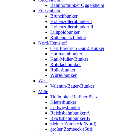
Bahnhofbunker Oggersheim
Friesenheim
Brunckbunker
Hohenzollernbunker I
Hohenzollernbunker II
Luitpoldbunker
Ruthenplatzbunker
Nord/Hemshof
Carl-Friedrich-Gauß-Bunker
Hartmannbunker
Karl-Müller-Bunker
Rohrlachbunker
Rollesbunker
Würfelbunker
West
Valentin-Bauer-Bunker
Mitte
Tiefbunker Berliner Platz
Kletterbunker
Ludwigsbunker
Reichsbahnbunker A
Reichsbahnbunker B
kleiner Zombeck (Nord)
großer Zombeck (Süd)