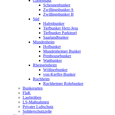
Gartenstadt
Scheunenbunker
Zwillingsbunker A
Zwillingsbunker B
Süd
Hafenbunker
Tiefbunker Herz-Jesu
Tiefbunker Parkinsel
Saarlandbunker
Mundenheim
Hofbunker
Mundenheimer Bunker
Penthousebunker
Wattbunker
Rheingönheim
Wöllnerbunker
von-Kieffer-Bunker
Ruchheim
Ruchheimer Rohrbunker
Bunkerarten
FlaK
Laufgräben
LS-Maßnahmen
Privater Luftschutz
Splitterschutzzelle