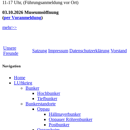
11-17 Uhr, (Führungsanmeldung vor Ort)
03.10.2026 Museumsöffnung
(
per Voranmeldung
)
mehr>>
Unsere
Satzung
Impressum
Datenschutzerklärung
Vorstand
Freunde
Navigation
Home
LUftkrieg
Bunker
Hochbunker
Tiefbunker
Bunkerstandorte
Oppau
Hällmayerbunker
Oppauer Röhrenbunker
Postbunker
Oggersheim