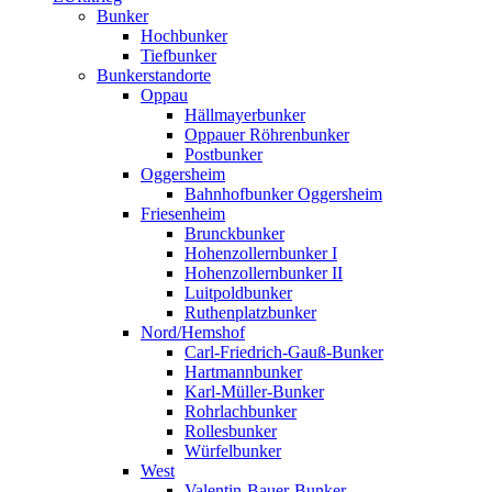
Bunker
Hochbunker
Tiefbunker
Bunkerstandorte
Oppau
Hällmayerbunker
Oppauer Röhrenbunker
Postbunker
Oggersheim
Bahnhofbunker Oggersheim
Friesenheim
Brunckbunker
Hohenzollernbunker I
Hohenzollernbunker II
Luitpoldbunker
Ruthenplatzbunker
Nord/Hemshof
Carl-Friedrich-Gauß-Bunker
Hartmannbunker
Karl-Müller-Bunker
Rohrlachbunker
Rollesbunker
Würfelbunker
West
Valentin-Bauer-Bunker