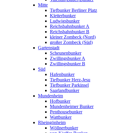
Mitte
Tiefbunker Berliner Platz
Kletterbunker
Ludwigsbunker
Reichsbahnbunker A
Reichsbahnbunker B
kleiner Zombeck (Nord)
großer Zombeck (Süd)
Gartenstadt
Scheunenbunker
Zwillingsbunker A
Zwillingsbunker B
Süd
Hafenbunker
Tiefbunker Herz-Jesu
Tiefbunker Parkinsel
Saarlandbunker
Mundenheim
Hofbunker
Mundenheimer Bunker
Penthousebunker
Wattbunker
Rheingönheim
Wöllnerbunker