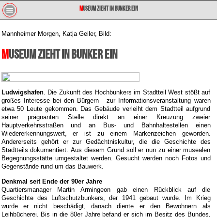
Museum zieht in Bunker ein
Mannheimer Morgen, Katja Geiler, Bild:
Museum zieht in Bunker ein
Ludwigshafen
. Die Zukunft des Hochbunkers im Stadtteil West stößt auf
großes Interesse bei den Bürgern - zur Informationsveranstaltung waren
etwa 50 Leute gekommen. Das Gebäude verleiht dem Stadtteil aufgrund
seiner prägnanten Stelle direkt an einer Kreuzung zweier
Hauptverkehrsstraßen und an Bus- und Bahnhaltestellen einen
Wiedererkennungswert, er ist zu einem Markenzeichen geworden.
Andererseits gehört er zur Gedächtniskultur, die die Geschichte des
Stadtteils dokumentiert. Aus diesem Grund soll er nun zu einer musealen
Begegnungsstätte umgestaltet werden. Gesucht werden noch Fotos und
Gegenstände rund um das Bauwerk.
Denkmal seit Ende der 90er Jahre
Quartiersmanager Martin Armingeon gab einen Rückblick auf die
Geschichte des Luftschutzbunkers, der 1941 gebaut wurde. Im Krieg
wurde er nicht beschädigt, danach diente er den Bewohnern als
Leihbücherei. Bis in die 80er Jahre befand er sich im Besitz des Bundes,