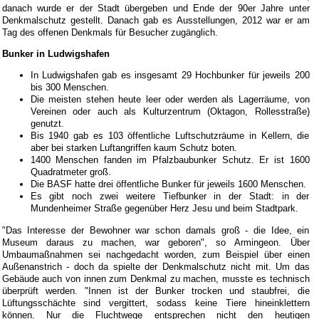
danach wurde er der Stadt übergeben und Ende der 90er Jahre unter
Denkmalschutz gestellt. Danach gab es Ausstellungen, 2012 war er am
Tag des offenen Denkmals für Besucher zugänglich.
Bunker in Ludwigshafen
In Ludwigshafen gab es insgesamt 29 Hochbunker für jeweils 200
bis 300 Menschen.
Die meisten stehen heute leer oder werden als Lagerräume, von
Vereinen oder auch als Kulturzentrum (Oktagon, Rollesstraße)
genutzt.
Bis 1940 gab es 103 öffentliche Luftschutzräume in Kellern, die
aber bei starken Luftangriffen kaum Schutz boten.
1400 Menschen fanden im Pfalzbaubunker Schutz. Er ist 1600
Quadratmeter groß.
Die BASF hatte drei öffentliche Bunker für jeweils 1600 Menschen.
Es gibt noch zwei weitere Tiefbunker in der Stadt: in der
Mundenheimer Straße gegenüber Herz Jesu und beim Stadtpark.
"Das Interesse der Bewohner war schon damals groß - die Idee, ein
Museum daraus zu machen, war geboren", so Armingeon. Über
Umbaumaßnahmen sei nachgedacht worden, zum Beispiel über einen
Außenanstrich - doch da spielte der Denkmalschutz nicht mit. Um das
Gebäude auch von innen zum Denkmal zu machen, musste es technisch
überprüft werden. "Innen ist der Bunker trocken und staubfrei, die
Lüftungsschächte sind vergittert, sodass keine Tiere hineinklettern
können. Nur die Fluchtwege entsprechen nicht den heutigen