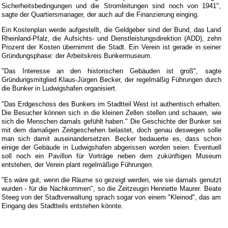
Sicherheitsbedingungen und die Stromleitungen sind noch von 1941",
sagte der Quartiersmanager, der auch auf die Finanzierung einging.
Ein Kostenplan werde aufgestellt, die Geldgeber sind der Bund, das Land
Rheinland-Pfalz, die Aufsichts- und Dienstleistungsdirektion (ADD), zehn
Prozent der Kosten übernimmt die Stadt. Ein Verein ist gerade in seiner
Gründungsphase: der Arbeitskreis Bunkermuseum.
"Das Interesse an den historischen Gebäuden ist groß", sagte
Gründungsmitglied Klaus-Jürgen Becker, der regelmäßig Führungen durch
die Bunker in Ludwigshafen organisiert.
"Das Erdgeschoss des Bunkers im Stadtteil West ist authentisch erhalten.
Die Besucher können sich in die kleinen Zellen stellen und schauen, wie
sich die Menschen damals gefühlt haben." Die Geschichte der Bunker sei
mit dem damaligen Zeitgeschehen belastet, doch genau deswegen solle
man sich damit auseinandersetzen. Becker bedauerte es, dass schon
einige der Gebäude in Ludwigshafen abgerissen worden seien. Eventuell
soll noch ein Pavillon für Vorträge neben dem zukünftigen Museum
entstehen, der Verein plant regelmäßige Führungen.
"Es wäre gut, wenn die Räume so gezeigt werden, wie sie damals genutzt
wurden - für die Nachkommen", so die Zeitzeugin Henriette Maurer. Beate
Steeg von der Stadtverwaltung sprach sogar von einem "Kleinod", das am
Eingang des Stadtteils entstehen könnte.