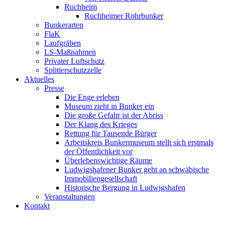
Ruchheim
Ruchheimer Rohrbunker
Bunkerarten
FlaK
Laufgräben
LS-Maßnahmen
Privater Luftschutz
Splitterschutzzelle
Aktuelles
Presse
Die Enge erleben
Museum zieht in Bunker ein
Die große Gefahr ist der Abriss
Der Klang des Krieges
Rettung für Tausende Bürger
Arbeitskreis Bunkermuseum stellt sich erstmals
der Öffentlichkeit vor
Überlebenswichtige Räume
Ludwigshafener Bunker geht an schwäbische
Immobiliengesellschaft
Historische Bergung in Ludwigshafen
Veranstaltungen
Kontakt