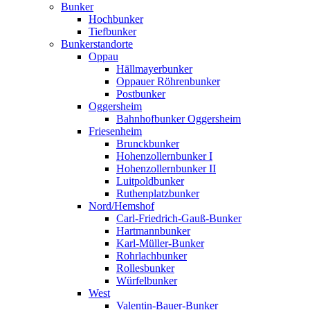
Bunker
Hochbunker
Tiefbunker
Bunkerstandorte
Oppau
Hällmayerbunker
Oppauer Röhrenbunker
Postbunker
Oggersheim
Bahnhofbunker Oggersheim
Friesenheim
Brunckbunker
Hohenzollernbunker I
Hohenzollernbunker II
Luitpoldbunker
Ruthenplatzbunker
Nord/Hemshof
Carl-Friedrich-Gauß-Bunker
Hartmannbunker
Karl-Müller-Bunker
Rohrlachbunker
Rollesbunker
Würfelbunker
West
Valentin-Bauer-Bunker