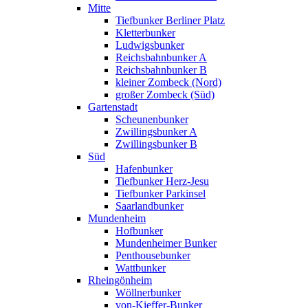
Mitte
Tiefbunker Berliner Platz
Kletterbunker
Ludwigsbunker
Reichsbahnbunker A
Reichsbahnbunker B
kleiner Zombeck (Nord)
großer Zombeck (Süd)
Gartenstadt
Scheunenbunker
Zwillingsbunker A
Zwillingsbunker B
Süd
Hafenbunker
Tiefbunker Herz-Jesu
Tiefbunker Parkinsel
Saarlandbunker
Mundenheim
Hofbunker
Mundenheimer Bunker
Penthousebunker
Wattbunker
Rheingönheim
Wöllnerbunker
von-Kieffer-Bunker